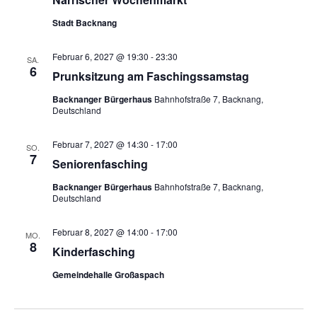
i
Stadt Backnang
g
a
Februar 6, 2027 @ 19:30
-
23:30
SA.
t
6
Prunksitzung am Faschingssamstag
i
Backnanger Bürgerhaus
Bahnhofstraße 7, Backnang,
o
Deutschland
n
Februar 7, 2027 @ 14:30
-
17:00
SO.
7
Seniorenfasching
Backnanger Bürgerhaus
Bahnhofstraße 7, Backnang,
Deutschland
Februar 8, 2027 @ 14:00
-
17:00
MO.
8
Kinderfasching
Gemeindehalle Großaspach