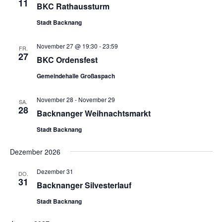
u
11
n
BKC Rathaussturm
s
m
s
t
Stadt Backnang
w
t
a
ä
a
November 27 @ 19:30
-
23:59
l
FR.
h
27
l
BKC Ordensfest
t
l
u
t
e
Gemeindehalle Großaspach
n
u
n
g
November 28
-
November 29
n
.
SA.
28
A
Backnanger Weihnachtsmarkt
g
n
e
Stadt Backnang
s
n
i
Dezember 2026
S
c
u
h
Dezember 31
DO.
31
t
c
Backnanger Silvesterlauf
e
h
Stadt Backnang
n
e
-