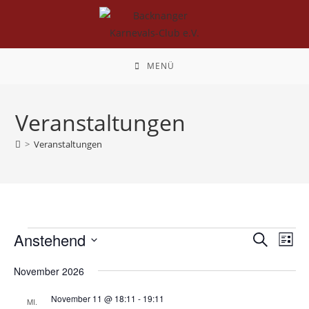
Zum
Inhalt
springen
MENÜ
Veranstaltungen
>
Veranstaltungen
Veranstaltungen
Anstehend
V
V
S
L
e
u
e
D
i
c
r
November 2026
r
s
a
h
a
t
t
a
November 11 @ 18:11
-
19:11
e
MI.
n
e