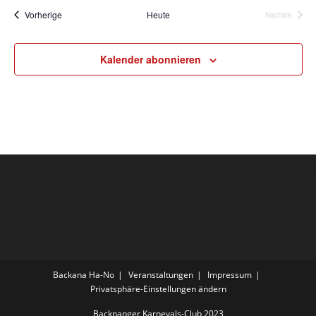
Veranstaltungen
Vorherige
Heute
Nächste
Veranstalt
Kalender abonnieren
Backana Ha-No
Veranstaltungen
Impressum
Privatsphäre-Einstellungen ändern
Backnanger Karnevals-Club 2023