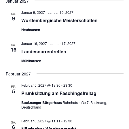
Januar 2027
u
N
n
Januar 9, 2027
-
Januar 10, 2027
a
SA.
9
d
Württembergische Meisterschaften
v
A
i
Neuhausen
n
g
s
a
Januar 16, 2027
-
Januar 17, 2027
SA.
16
t
i
Landesnarrentreffen
i
c
Mühlhausen
o
h
n
Februar 2027
t
e
Februar 5, 2027 @ 19:30
-
23:30
FR.
5
n
Prunksitzung am Faschingsfreitag
,
Backnanger Bürgerhaus
Bahnhofstraße 7, Backnang,
N
Deutschland
a
Februar 6, 2027 @ 11:11
-
12:30
SA.
v
6
Närrischer Wochenmarkt